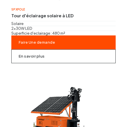
Régles vibrantes
SP XPOLE
Tour d'éclairage solaire à LED
Marteau Piqueur
Solaire
2x30W LED
Marteaux pneumatiques
Superficie d'eclairage : 480 m²
Faire Une demande
En savoir plus